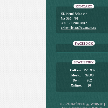
KONTAKT
SK Horní Bříza z.s.
Na Strži 791
330 12 Horní Bříza
skhornibriza@seznam.cz
FACEBOOK
STATISTIKY
Celkem:
1545932
Měsíc:
32608
Den:
982
Online:
16
© 2026 eStránky.cz
|
WebSlice
|