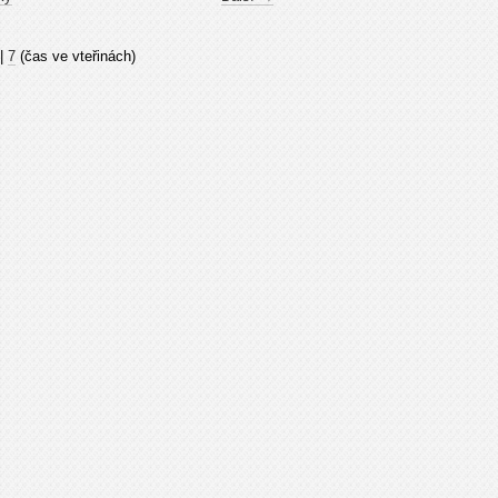
|
7
(čas ve vteřinách)