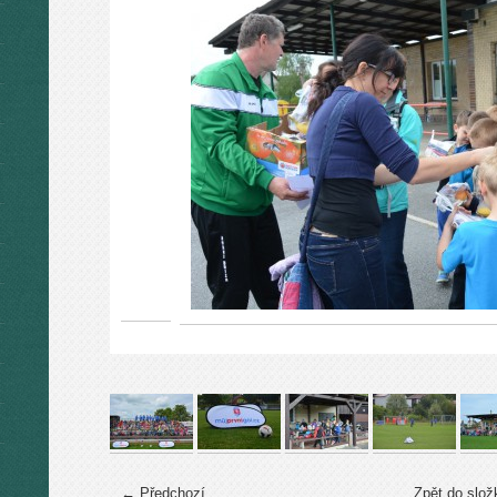
← Předchozí
Zpět do slož