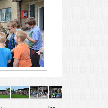
ky
Další →