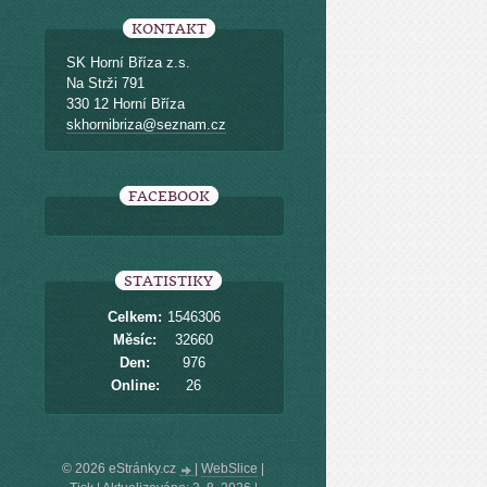
KONTAKT
SK Horní Bříza z.s.
Na Strži 791
330 12 Horní Bříza
skhornibriza@seznam.cz
FACEBOOK
STATISTIKY
Celkem:
1546306
Měsíc:
32660
Den:
976
Online:
26
© 2026 eStránky.cz
|
WebSlice
|