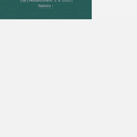
Tisk
|
Aktualizováno: 3. 8. 2026
|
Nahoru ↑