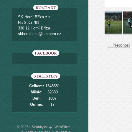
KONTAKT
SK Horní Bříza z.s.
Na Strži 791
330 12 Horní Bříza
skhornibriza@seznam.cz
← Předchozí
FACEBOOK
STATISTIKY
Celkem:
1545581
Měsíc:
32680
Den:
1007
Online:
17
© 2026 eStránky.cz
|
WebSlice
|