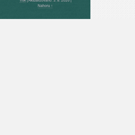
Tisk
|
Aktualizováno: 3. 8. 2026
|
Nahoru ↑