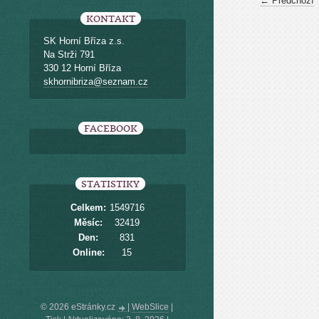
← Předchozí
KONTAKT
SK Horní Bříza z.s.
Na Strži 791
330 12 Horní Bříza
skhornibriza@seznam.cz
FACEBOOK
STATISTIKY
Celkem:
1549716
Měsíc:
32419
Den:
831
Online:
15
© 2026 eStránky.cz
|
WebSlice
|