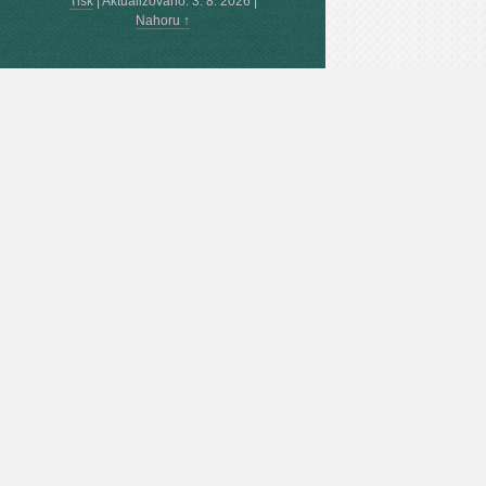
Tisk
|
Aktualizováno: 3. 8. 2026
|
Nahoru ↑