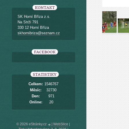
KONTAKT
SK Horní Bříza z.s.
Na Strži 791
330 12 Horní Bříza
skhornibriza@seznam.cz
FACEBOOK
STATISTIKY
Celkem:
1546767
Měsíc:
32730
Den:
971
Online:
20
© 2026 eStránky.cz
|
WebSlice
|