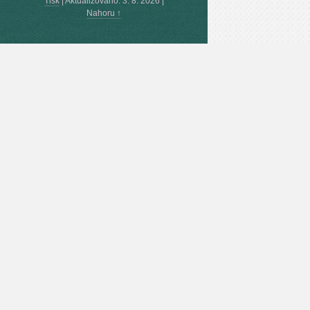
Tisk
|
Aktualizováno: 3. 8. 2026
|
Nahoru ↑