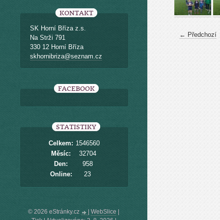
KONTAKT
SK Horní Bříza z.s.
← Předchozí
Na Strži 791
330 12 Horní Bříza
skhornibriza@seznam.cz
FACEBOOK
STATISTIKY
Celkem:
1546560
Měsíc:
32704
Den:
958
Online:
23
© 2026 eStránky.cz
|
WebSlice
|