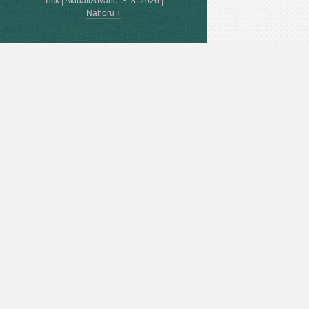
Tisk
|
Aktualizováno: 3. 8. 2026
|
Nahoru ↑