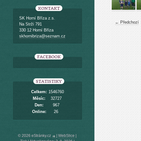
KONTAKT
SK Horní Bříza z.s.
← Předchozí
Na Strži 791
330 12 Horní Bříza
skhornibriza@seznam.cz
FACEBOOK
STATISTIKY
Celkem:
1546760
Měsíc:
32727
Den:
967
Online:
26
© 2026 eStránky.cz
|
WebSlice
|