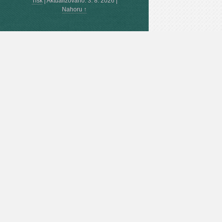
Tisk
|
Aktualizováno: 3. 8. 2026
|
Nahoru ↑