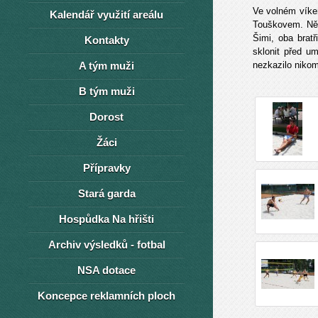
Ve volném víken
Kalendář využití areálu
Touškovem. Něk
Šimi, oba brat
Kontakty
sklonit před u
A tým muži
nezkazilo niko
B tým muži
Dorost
Žáci
Přípravky
Stará garda
Hospůdka Na hřišti
Archiv výsledků - fotbal
NSA dotace
Koncepce reklamních ploch