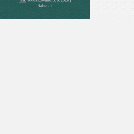
Tisk
|
Aktualizováno: 3. 8. 2026
|
Nahoru ↑