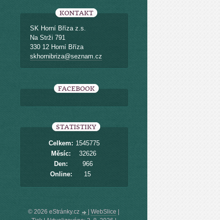
KONTAKT
SK Horní Bříza z.s.
Na Strži 791
330 12 Horní Bříza
skhornibriza@seznam.cz
FACEBOOK
STATISTIKY
Celkem:
1545775
Měsíc:
32626
Den:
966
Online:
15
© 2026 eStránky.cz
|
WebSlice
|