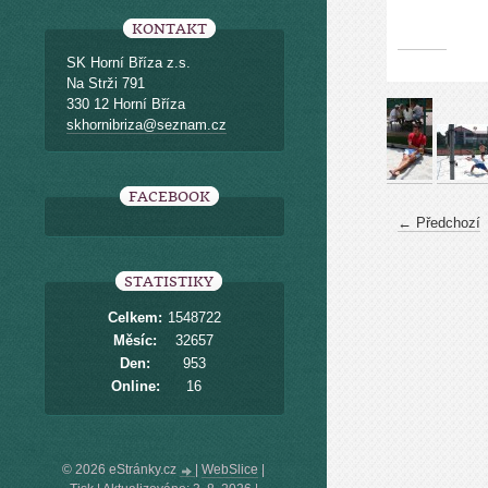
KONTAKT
SK Horní Bříza z.s.
Na Strži 791
330 12 Horní Bříza
skhornibriza@seznam.cz
FACEBOOK
← Předchozí
STATISTIKY
Celkem:
1548722
Měsíc:
32657
Den:
953
Online:
16
© 2026 eStránky.cz
|
WebSlice
|