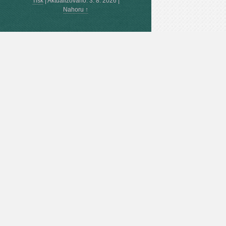
Tisk
|
Aktualizováno: 3. 8. 2026
|
Nahoru ↑