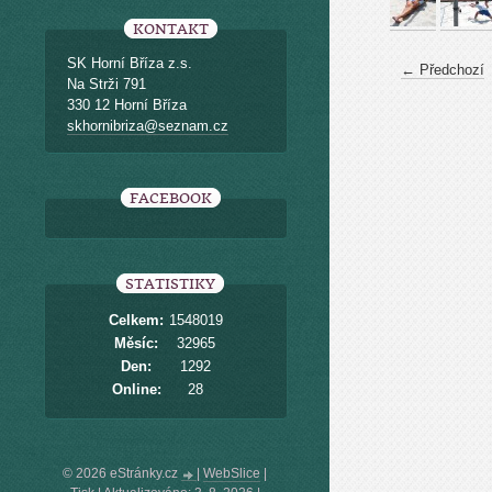
KONTAKT
SK Horní Bříza z.s.
← Předchozí
Na Strži 791
330 12 Horní Bříza
skhornibriza@seznam.cz
FACEBOOK
STATISTIKY
Celkem:
1548019
Měsíc:
32965
Den:
1292
Online:
28
© 2026 eStránky.cz
|
WebSlice
|