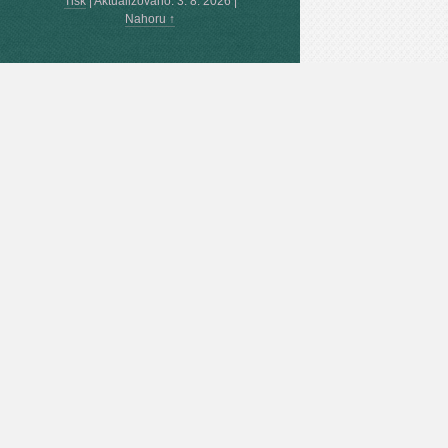
Tisk
|
Aktualizováno: 3. 8. 2026
|
Nahoru ↑