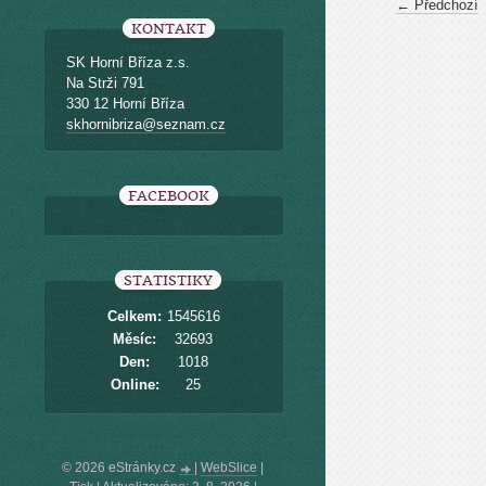
← Předchozí
KONTAKT
SK Horní Bříza z.s.
Na Strži 791
330 12 Horní Bříza
skhornibriza@seznam.cz
FACEBOOK
STATISTIKY
Celkem:
1545616
Měsíc:
32693
Den:
1018
Online:
25
© 2026 eStránky.cz
|
WebSlice
|