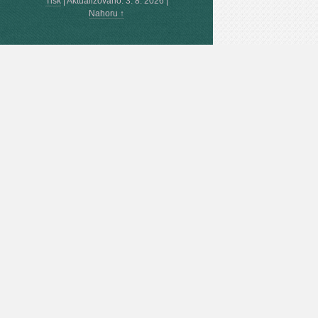
Tisk
|
Aktualizováno: 3. 8. 2026
|
Nahoru ↑