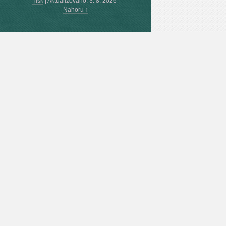
Tisk
|
Aktualizováno: 3. 8. 2026
|
Nahoru ↑