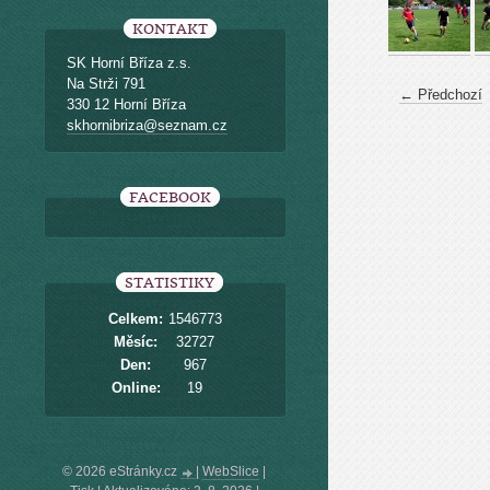
KONTAKT
SK Horní Bříza z.s.
Na Strži 791
← Předchozí
330 12 Horní Bříza
skhornibriza@seznam.cz
FACEBOOK
STATISTIKY
Celkem:
1546773
Měsíc:
32727
Den:
967
Online:
19
© 2026 eStránky.cz
|
WebSlice
|