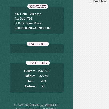
← Předchozí
KONTAKT
SK Horní Bříza z.s.
Na Strži 791
330 12 Horní Bříza
skhornibriza@seznam.cz
FACEBOOK
STATISTIKY
Celkem:
1546776
Měsíc:
32728
Den:
969
Online:
22
© 2026 eStránky.cz
|
WebSlice
|