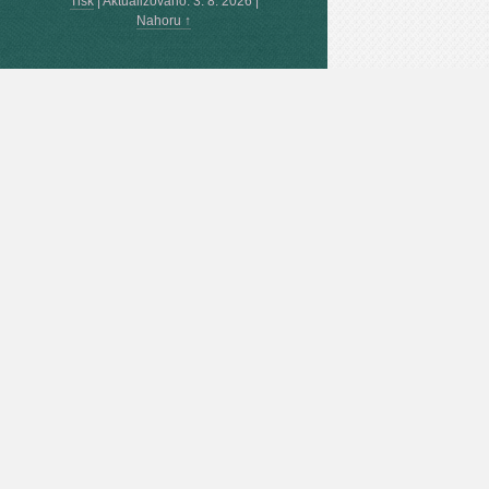
Tisk
|
Aktualizováno: 3. 8. 2026
|
Nahoru ↑