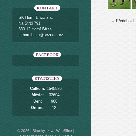
KONTAKT
SK Horní Bříza z.s.
← Předchozí
Na Strži 791
330 12 Horní Bříza
skhornibriza@seznam.cz
FACEBOOK
STATISTIKY
Celkem:
1545926
Měsíc:
32604
Den:
980
Online:
12
© 2026 eStránky.cz
|
WebSlice
|