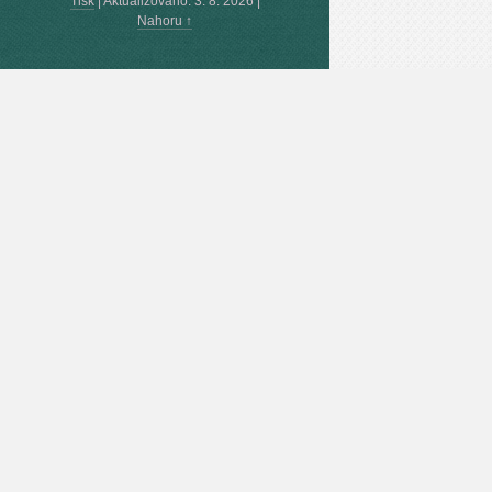
Tisk
|
Aktualizováno: 3. 8. 2026
|
Nahoru ↑