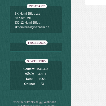
KONTAKT
SK Horní Bříza z.s.
Na Strži 791
330 12 Horní Bříza
skhornibriza@seznam.cz
FACEBOOK
STATISTIKY
Celkem:
1545323
Měsíc:
32611
Den:
1055
Online:
23
© 2026 eStránky.cz
|
WebSlice
|