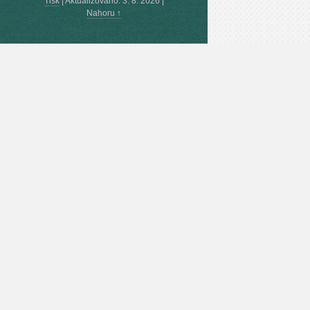
Tisk
|
Aktualizováno: 3. 8. 2026
|
Nahoru ↑