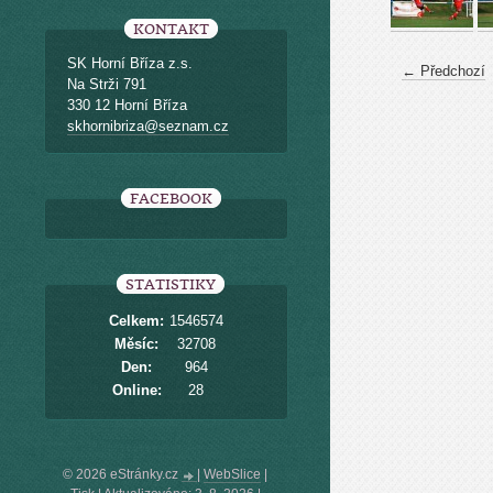
KONTAKT
SK Horní Bříza z.s.
← Předchozí
Na Strži 791
330 12 Horní Bříza
skhornibriza@seznam.cz
FACEBOOK
STATISTIKY
Celkem:
1546574
Měsíc:
32708
Den:
964
Online:
28
© 2026 eStránky.cz
|
WebSlice
|