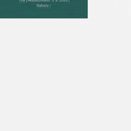
Tisk
|
Aktualizováno: 3. 8. 2026
|
Nahoru ↑