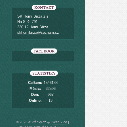
KONTAKT
SK Horní Bříza z.s.
Na Strži 791
330 12 Horní Bříza
skhornibriza@seznam.cz
FACEBOOK
STATISTIKY
Celkem:
1546138
Měsíc:
32596
Den:
967
Online:
19
© 2026 eStránky.cz
|
WebSlice
|