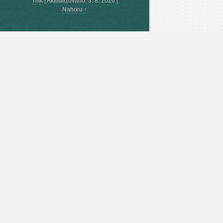
Tisk
|
Aktualizováno: 3. 8. 2026
|
Nahoru ↑