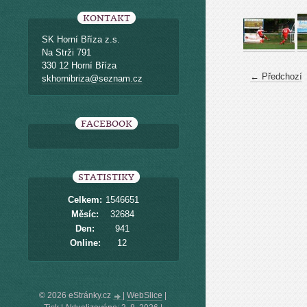
KONTAKT
SK Horní Bříza z.s.
Na Strži 791
330 12 Horní Bříza
← Předchozí
skhornibriza@seznam.cz
FACEBOOK
STATISTIKY
Celkem:
1546651
Měsíc:
32684
Den:
941
Online:
12
© 2026 eStránky.cz
|
WebSlice
|