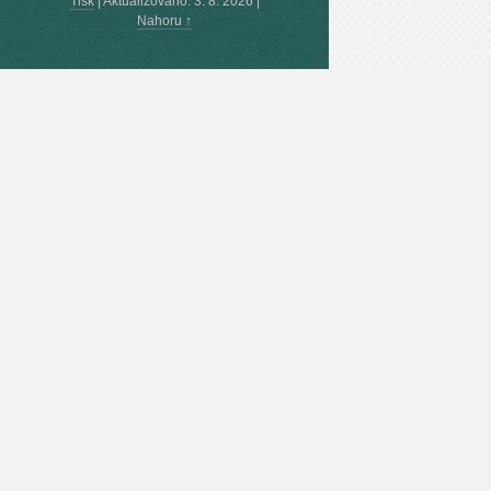
Tisk
|
Aktualizováno: 3. 8. 2026
|
Nahoru ↑