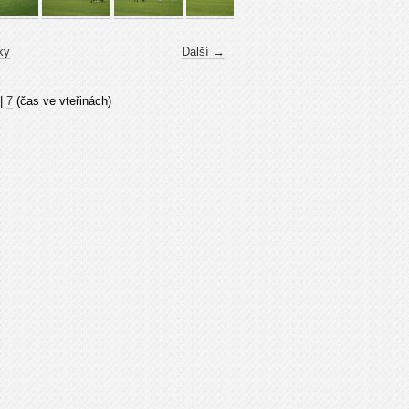
ky
Další →
|
7
(čas ve vteřinách)