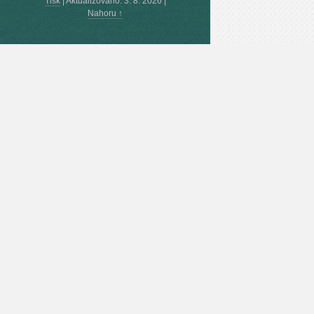
Tisk
|
Aktualizováno: 3. 8. 2026
|
Nahoru ↑