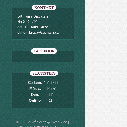
KONTAKT
SK Horní Bříza z.s.
Na Strži 791
330 12 Horní Bříza
skhornibriza@seznam.cz
FACEBOOK
STATISTIKY
Celkem:
1548936
Měsíc:
32597
Den:
884
Online:
11
© 2026 eStránky.cz
|
WebSlice
|