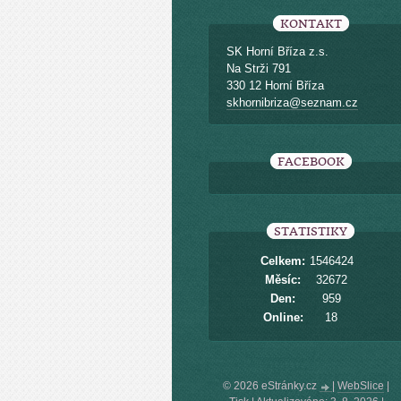
KONTAKT
SK Horní Bříza z.s.
Na Strži 791
330 12 Horní Bříza
skhornibriza@seznam.cz
FACEBOOK
STATISTIKY
Celkem:
1546424
Měsíc:
32672
Den:
959
Online:
18
© 2026 eStránky.cz
|
WebSlice
|