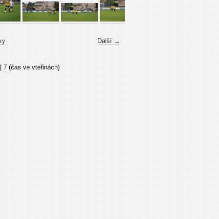
ky
Další →
|
7
(čas ve vteřinách)