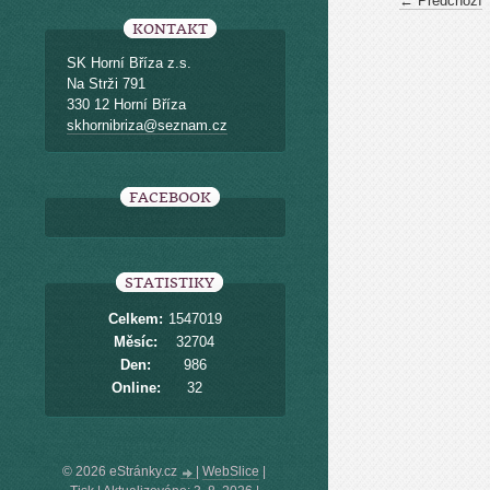
← Předchozí
KONTAKT
SK Horní Bříza z.s.
Na Strži 791
330 12 Horní Bříza
skhornibriza@seznam.cz
FACEBOOK
STATISTIKY
Celkem:
1547019
Měsíc:
32704
Den:
986
Online:
32
© 2026 eStránky.cz
|
WebSlice
|