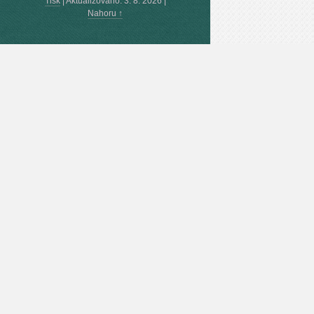
Tisk
|
Aktualizováno: 3. 8. 2026
|
Nahoru ↑