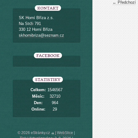
← Předchozí
KONTAKT
SK Horní Bříza z.s.
Na Strži 791
330 12 Horní Bříza
skhornibriza@seznam.cz
FACEBOOK
STATISTIKY
Celkem:
1546567
Měsíc:
32710
Den:
964
Online:
29
© 2026 eStránky.cz
|
WebSlice
|