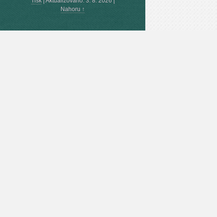
Tisk
|
Aktualizováno: 3. 8. 2026
|
Nahoru ↑