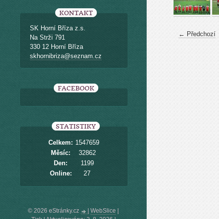
KONTAKT
SK Horní Bříza z.s.
← Předchozí
Na Strži 791
330 12 Horní Bříza
skhornibriza@seznam.cz
FACEBOOK
STATISTIKY
Celkem:
1547659
Měsíc:
32862
Den:
1199
Online:
27
© 2026 eStránky.cz
|
WebSlice
|