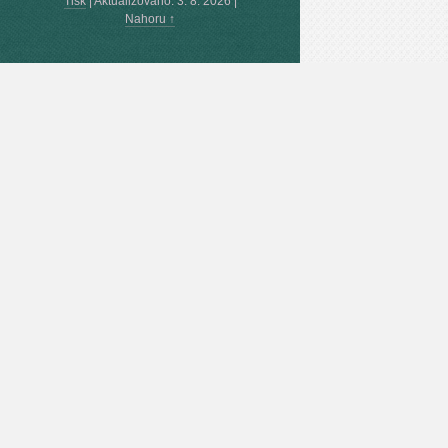
Tisk
|
Aktualizováno: 3. 8. 2026
|
Nahoru ↑