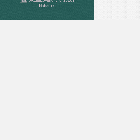
Tisk
|
Aktualizováno: 3. 8. 2026
|
Nahoru ↑