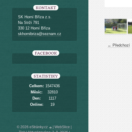
KONTAKT
SK Horní Bříza z.s.
Na Strži 791
330 12 Horní Bříza
skhornibriza@seznam.cz
← Předchozí
FACEBOOK
STATISTIKY
Celkem:
1547436
Měsíc:
32810
Den:
1117
Online:
19
© 2026 eStránky.cz
|
WebSlice
|