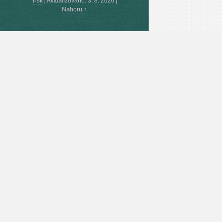
Tisk
|
Aktualizováno: 3. 8. 2026
|
Nahoru ↑