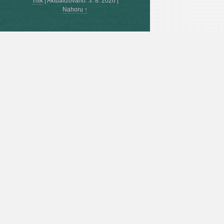
Tisk
|
Aktualizováno: 3. 8. 2026
|
Nahoru ↑