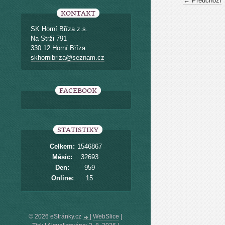
← Předchozí
KONTAKT
SK Horní Bříza z.s.
Na Strži 791
330 12 Horní Bříza
skhornibriza@seznam.cz
FACEBOOK
STATISTIKY
Celkem:
1546867
Měsíc:
32693
Den:
959
Online:
15
© 2026 eStránky.cz
|
WebSlice
|