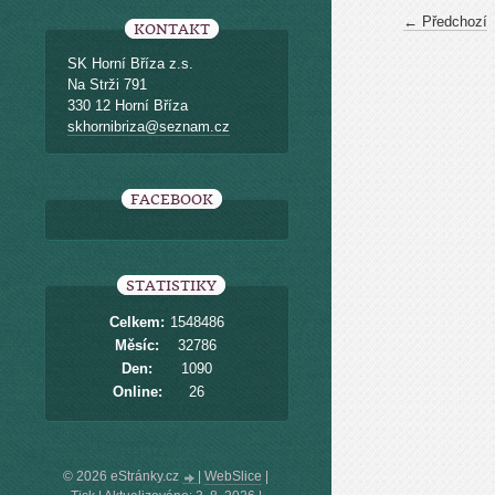
← Předchozí
KONTAKT
SK Horní Bříza z.s.
Na Strži 791
330 12 Horní Bříza
skhornibriza@seznam.cz
FACEBOOK
STATISTIKY
Celkem:
1548486
Měsíc:
32786
Den:
1090
Online:
26
© 2026 eStránky.cz
|
WebSlice
|