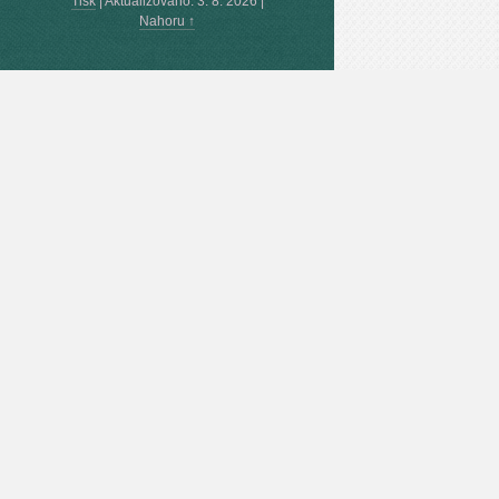
Tisk
|
Aktualizováno: 3. 8. 2026
|
Nahoru ↑