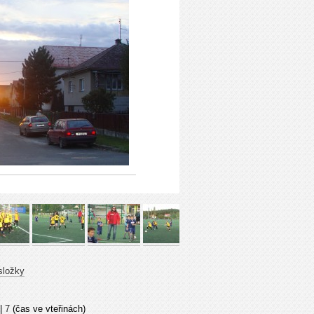
složky
|
7
(čas ve vteřinách)