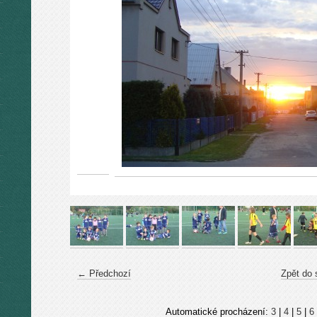
← Předchozí
Zpět do 
Automatické procházení:
3
|
4
|
5
|
6