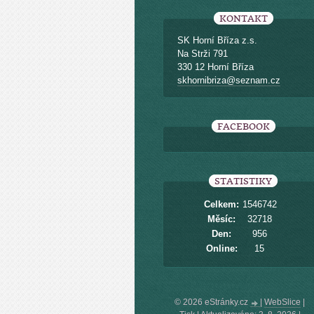
KONTAKT
SK Horní Bříza z.s.
Na Strži 791
330 12 Horní Bříza
skhornibriza@seznam.cz
FACEBOOK
STATISTIKY
Celkem:
1546742
Měsíc:
32718
Den:
956
Online:
15
© 2026 eStránky.cz
|
WebSlice
|