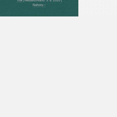
Tisk
|
Aktualizováno: 3. 8. 2026
|
Nahoru ↑