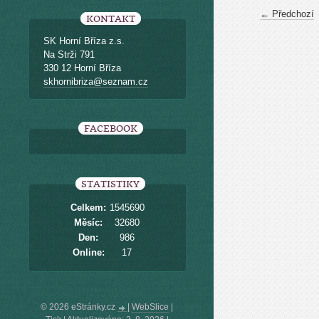
← Předchozí
KONTAKT
SK Horní Bříza z.s.
Na Strži 791
330 12 Horní Bříza
skhornibriza@seznam.cz
FACEBOOK
STATISTIKY
Celkem:
1545690
Měsíc:
32680
Den:
986
Online:
17
© 2026 eStránky.cz
|
WebSlice
|