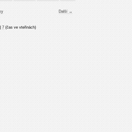
ky
Další →
|
7
(čas ve vteřinách)