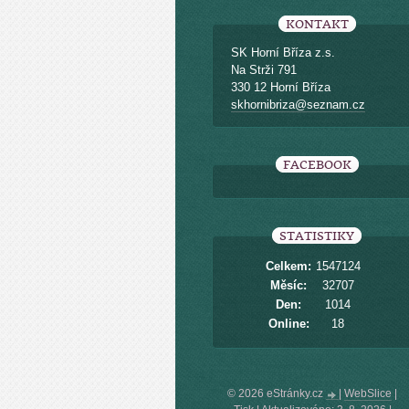
KONTAKT
SK Horní Bříza z.s.
Na Strži 791
330 12 Horní Bříza
skhornibriza@seznam.cz
FACEBOOK
STATISTIKY
Celkem:
1547124
Měsíc:
32707
Den:
1014
Online:
18
© 2026 eStránky.cz
|
WebSlice
|