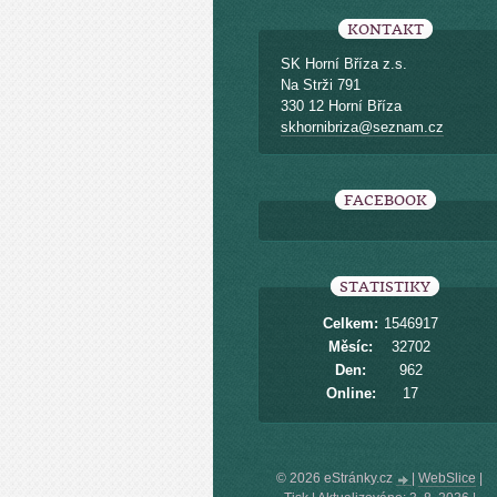
KONTAKT
SK Horní Bříza z.s.
Na Strži 791
330 12 Horní Bříza
skhornibriza@seznam.cz
FACEBOOK
STATISTIKY
Celkem:
1546917
Měsíc:
32702
Den:
962
Online:
17
© 2026 eStránky.cz
|
WebSlice
|