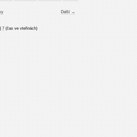
ky
Další →
|
7
(čas ve vteřinách)