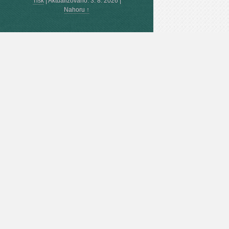
Tisk
|
Aktualizováno: 3. 8. 2026
|
Nahoru ↑