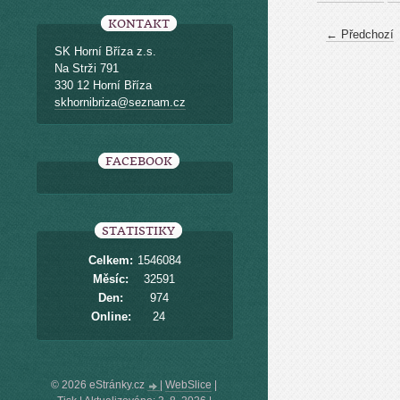
KONTAKT
← Předchozí
SK Horní Bříza z.s.
Na Strži 791
330 12 Horní Bříza
skhornibriza@seznam.cz
FACEBOOK
STATISTIKY
Celkem:
1546084
Měsíc:
32591
Den:
974
Online:
24
© 2026 eStránky.cz
|
WebSlice
|