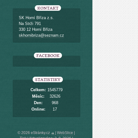
KONTAKT
SK Horní Bříza z.s.
Na Strži 791
330 12 Horní Bříza
skhornibriza@seznam.cz
FACEBOOK
STATISTIKY
Celkem:
1545779
Měsíc:
32626
Den:
968
Online:
17
© 2026 eStránky.cz
|
WebSlice
|