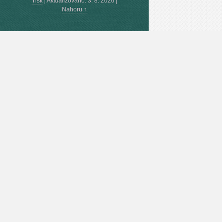
Tisk
|
Aktualizováno: 3. 8. 2026
|
Nahoru ↑