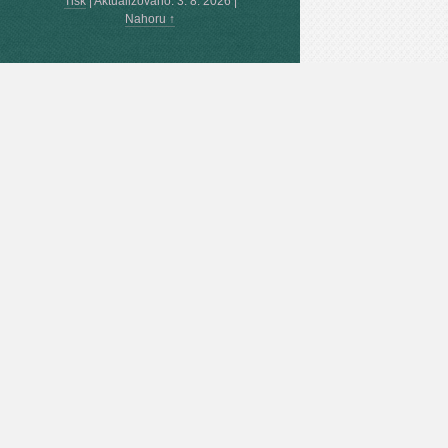
Tisk
|
Aktualizováno: 3. 8. 2026
|
Nahoru ↑