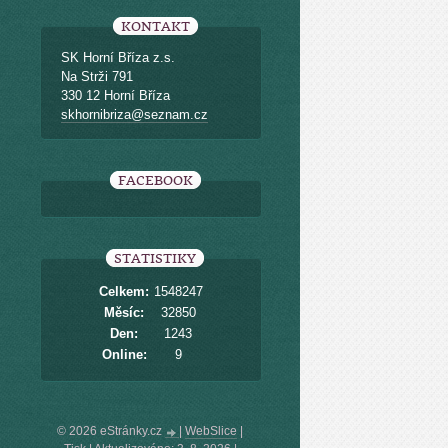
KONTAKT
SK Horní Bříza z.s.
Na Strži 791
330 12 Horní Bříza
skhornibriza@seznam.cz
FACEBOOK
STATISTIKY
Celkem:
1548247
Měsíc:
32850
Den:
1243
Online:
9
© 2026 eStránky.cz
|
WebSlice
|