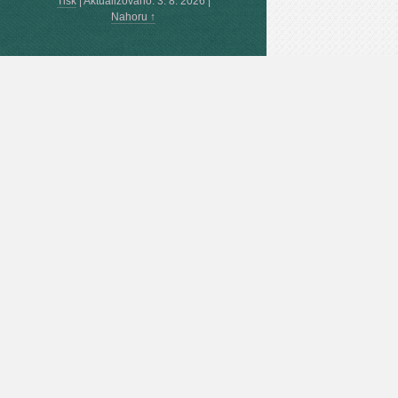
Tisk
|
Aktualizováno: 3. 8. 2026
|
Nahoru ↑