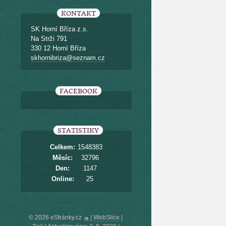
KONTAKT
SK Horní Bříza z.s.
Na Strži 791
330 12 Horní Bříza
skhornibriza@seznam.cz
FACEBOOK
STATISTIKY
Celkem:
1548383
Měsíc:
32796
Den:
1147
Online:
25
© 2026 eStránky.cz
|
WebSlice
|