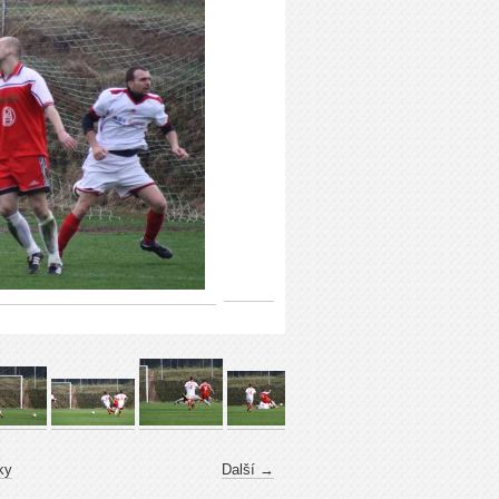
ky
Další →