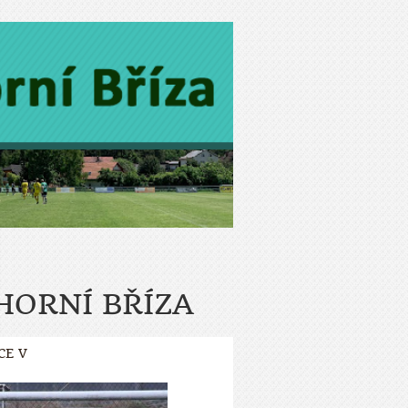
 HORNÍ BŘÍZA
CE V