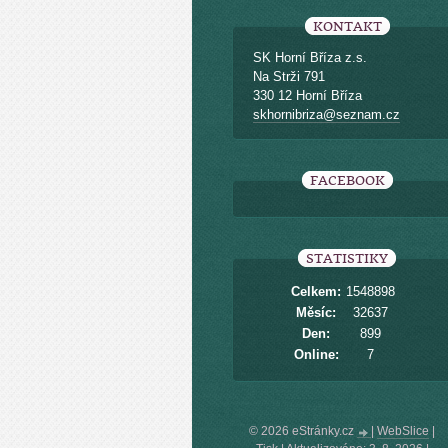
KONTAKT
SK Horní Bříza z.s.
Na Strži 791
330 12 Horní Bříza
skhornibriza@seznam.cz
FACEBOOK
STATISTIKY
Celkem:
1548898
Měsíc:
32637
Den:
899
Online:
7
© 2026 eStránky.cz
|
WebSlice
|