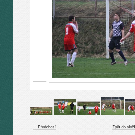
← Předchozí
Zpět do slož