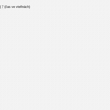
|
7
(čas ve vteřinách)