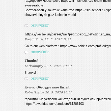
гардеробом через фото https://filin-school.ru/s-chem-mozhe
svoey-rabote
Востребован у занятых клиентов https://filin-school.ru/gipo
chuvstvitelnykh-glaz-luchshie-marki
ODPOVĚDĚT
https://veche.ru/parser/inc/promokod_betwinner_na_
,
DwightTorie
23. 5. 2026 11:37
Go to our web platform : https://www.babkis.com/profile/kgj
ODPOVĚDĚT
Thanks!
,
Larisamipsy
21. 5. 2026 20:50
Thanks!
ODPOVĚDĚT
Куплю Оборудование Китай
,
RobertLogue
20. 5. 2026 16:51
гарантийные условия как отдельный пункт или приложе
https://towarkitai.com/products/61206103