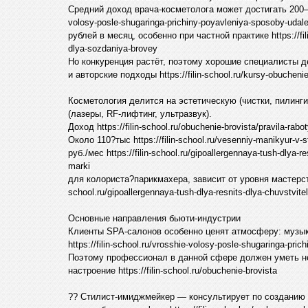
Средний доход врача-косметолога может достигать 200–400 
volosy-posle-shugaringa-prichiny-poyavleniya-sposoby-udal
рублей в месяц, особенно при частной практике https://fili
dlya-sozdaniya-brovey
Но конкуренция растёт, поэтому хорошие специалисты 
и авторские подходы https://filin-school.ru/kursy-obuchen
Косметология делится на эстетическую (чистки, пилинг
(лазеры, RF-лифтинг, ультразвук).
Доход https://filin-school.ru/obuchenie-brovista/pravila-rabo
Около 110?тыс https://filin-school.ru/vesenniy-manikyur-v-
руб./мес https://filin-school.ru/gipoallergennaya-tush-dlya-r
marki
для колориста?парикмахера, зависит от уровня мастерства
school.ru/gipoallergennaya-tush-dlya-resnits-dlya-chuvstvite
Основные направления бьюти-индустрии
Клиенты SPA-салонов особенно ценят атмосферу: музык
https://filin-school.ru/vrosshie-volosy-posle-shugaringa-pri
Поэтому профессионал в данной сфере должен уметь не
настроение https://filin-school.ru/obuchenie-brovista
?? Стилист-имиджмейкер — консультирует по созданию 