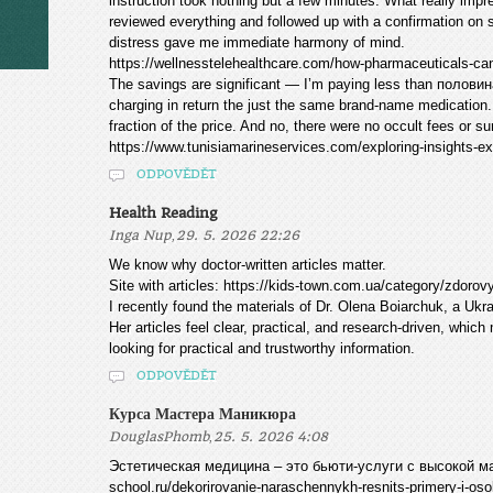
instruction took nothing but a few minutes. What really im
reviewed everything and followed up with a confirmation on s
distress gave me immediate harmony of mind.
https://wellnesstelehealthcare.com/how-pharmaceuticals-ca
The savings are significant — I’m paying less than полови
charging in return the just the same brand-name medication. 
fraction of the price. And no, there were no occult fees or s
https://www.tunisiamarineservices.com/exploring-insights-exp
ODPOVĚDĚT
Health Reading
,
Inga Nup
29. 5. 2026 22:26
We know why doctor-written articles matter.
Site with articles: https://kids-town.com.ua/category/zdorov
I recently found the materials of Dr. Olena Boiarchuk, a Ukra
Her articles feel clear, practical, and research-driven, whic
looking for practical and trustworthy information.
ODPOVĚDĚT
Курса Мастера Маникюра
,
DouglasPhomb
25. 5. 2026 4:08
Эстетическая медицина – это бьюти-услуги с высокой мар
school.ru/dekorirovanie-naraschennykh-resnits-primery-i-os