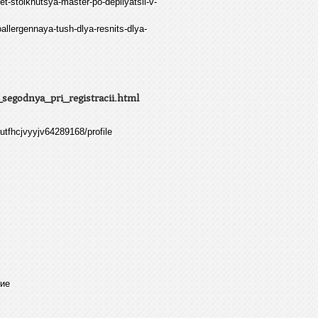
t-stolknutsya-master-po-depilyatsii-v-
allergennaya-tush-dlya-resnits-dlya-
segodnya_pri_registracii.html
vutfhcjvyyjv64289168/profile
ние