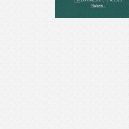
Tisk
|
Aktualizováno: 3. 8. 2026
|
Nahoru ↑