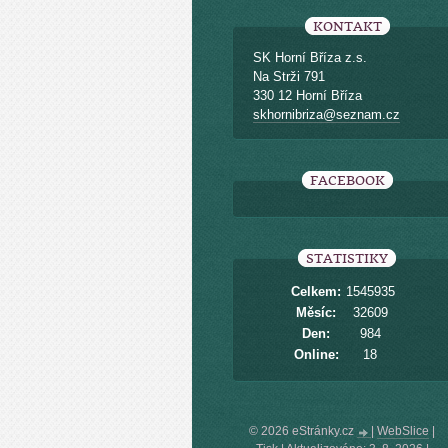
KONTAKT
SK Horní Bříza z.s.
Na Strži 791
330 12 Horní Bříza
skhornibriza@seznam.cz
FACEBOOK
STATISTIKY
Celkem:
1545935
Měsíc:
32609
Den:
984
Online:
18
© 2026 eStránky.cz
|
WebSlice
|