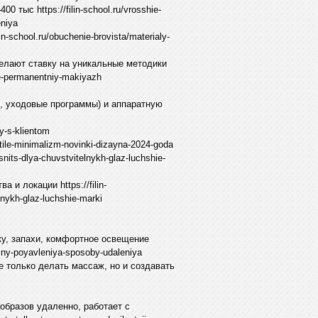
тыс https://filin-school.ru/vrosshie-
eniya
n-school.ru/obuchenie-brovista/materialy-
делают ставку на уникальные методики
ie-permanentniy-makiyazh
и, уходовые программы) и аппаратную
ty-s-klientom
stile-minimalizm-novinki-dizayna-2024-goda
esnits-dlya-chuvstvitelnykh-glaz-luchshie-
 и локации https://filin-
lnykh-glaz-luchshie-marki
у, запахи, комфортное освещение
chiny-poyavleniya-sposoby-udaleniya
 только делать массаж, но и создавать
образов удаленно, работает с