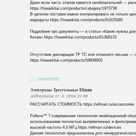
Даже если часть этапов кажется необязательной — риск
https://towarkitai.com/products/category/1973738
В цепочке поставки важно контролировать не только цену
маршруты https://towarkitai.com/products/61625585
Подробнее про документы — в статье «Какие нужны док
Китая» https://towarkitai.com/products/61369133
Отсутствие декларации ТР ТС или отказного письма — о
https://towarkitai.com/products/59839002
ODPOVĚDĚT
Электроды Треугольные Elman
,
JeffreyGuinc
17. 5. 2026 21:08
РАССЧИТАТЬ СТОИМОСТЬ https://ellman.ru/accessories
Pelleve™ ? современная технология неаблационной объ
использованием полностью выпрямленных и фильтрован
высокой частоты 4,0 МГц https://ellman.ru/devices
Данная технология предназначена для нехирургического