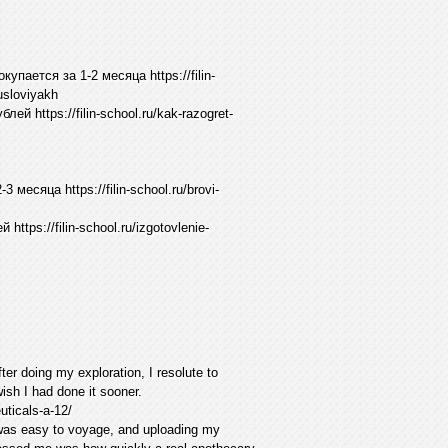
пается за 1-2 месяца https://filin-
usloviyakh
й https://filin-school.ru/kak-razogret-
месяца https://filin-school.ru/brovi-
ps://filin-school.ru/izgotovlenie-
ter doing my exploration, I resolute to
wish I had done it sooner.
uticals-a-12/
 was easy to voyage, and uploading my