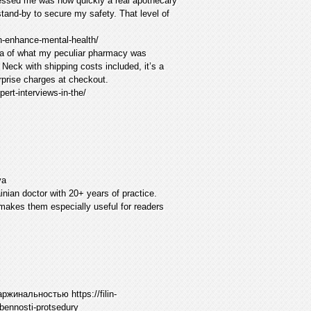
pressed me was how quickly a real apothecary
tand-by to secure my safety. That level of
n-enhance-mental-health/
на of what my peculiar pharmacy was
Neck with shipping costs included, it’s a
urprise charges at checkout.
ert-interviews-in-the/
ya
inian doctor with 20+ years of practice.
h makes them especially useful for readers
жинальностью https://filin-
obennosti-protsedury