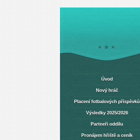
Úvod
Nový hráč
Placení fotbalových příspěvků
Výsledky 2025/2026
Partneři oddílu
Pronájem hřiště a ceník