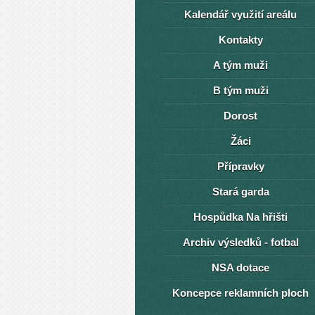
Kalendář využití areálu
Kontakty
A tým muži
B tým muži
Dorost
Žáci
Přípravky
Stará garda
Hospůdka Na hřišti
Archiv výsledků - fotbal
NSA dotace
Koncepce reklamních ploch