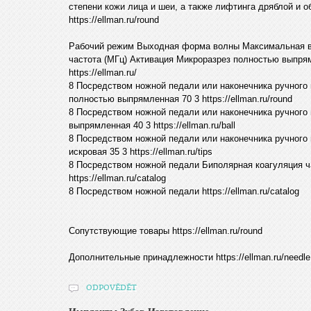
степени кожи лица и шеи, а также лифтинга дряблой и 
https://ellman.ru/round
Рабочий режим Выходная форма волны Максимальная в
частота (МГц) Активация Микроразрез полностью выпря
https://ellman.ru/
8 Посредством ножной педали или наконечника ручного 
полностью выпрямленная 70 3 https://ellman.ru/round
8 Посредством ножной педали или наконечника ручного
выпрямленная 40 3 https://ellman.ru/ball
8 Посредством ножной педали или наконечника ручного
искровая 35 3 https://ellman.ru/tips
8 Посредством ножной педали Биполярная коагуляция ч
https://ellman.ru/catalog
8 Посредством ножной педали https://ellman.ru/catalog
Сопутствующие товары https://ellman.ru/round
Дополнительные принадлежности https://ellman.ru/needle
ODPOVĚDĚT