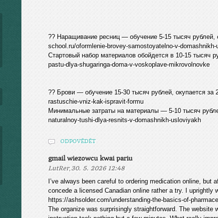
?? Наращивание ресниц — обучение 5-15 тысяч рублей, оку
school.ru/oformlenie-brovey-samostoyatelno-v-domashnikh-
Стартовый набор материалов обойдется в 10-15 тысяч рубле
pastu-dlya-shugaringa-doma-v-voskoplave-mikrovolnovke
?? Брови — обучение 15-30 тысяч рублей, окупается за 2-3 
rastuschie-vniz-kak-ispravit-formu
Минимальные затраты на материалы — 5-10 тысяч рублей htt
naturalnoy-tushi-dlya-resnits-v-domashnikh-usloviyakh
ODPOVĚDĚT
gmail wiezowcu kwai pariu
,
LutRer
30. 5. 2026 12:48
I’ve always been careful to ordering medication online, but af
concede a licensed Canadian online rather a try. I uprightly 
https://ashsolder.com/understanding-the-basics-of-pharmace
The organize was surprisingly straightforward. The website