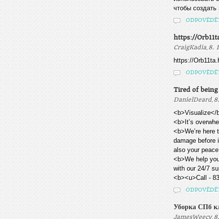
чтобы создать
ODPOVĚDĚ
https://Orb11t
,
CraigKadia
8. 
https://Orb11ta
ODPOVĚDĚ
Tired of bein
,
DanielDeard
8
<b>Visualize</b
<b>It’s overwhe
<b>We’re here t
damage before it
also your peace
<b>We help you<
with our 24/7 su
<b><u>Call - 83
ODPOVĚDĚ
Уборка СПб к
,
JamesWeecy
8