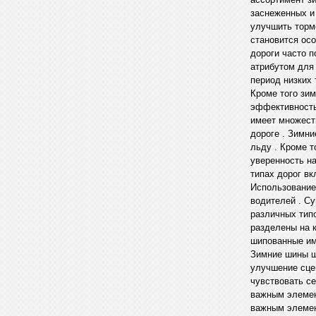
заснеженных и
улучшить торм
становится ос
дороги часто 
атрибутом для
период низких
Кроме того зи
эффективность
имеет множест
дороге . Зимн
льду . Кроме 
уверенность н
типах дорог вк
Использование
водителей . С
различных тип
разделены на к
шипованные име
Зимние шины ш
улучшение сце
чувствовать с
важным элемен
важным элемен