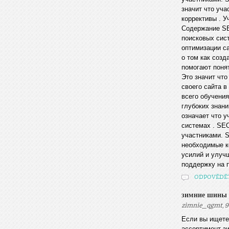
значит что уча
коррективы . 
Содержание SE
поисковых сист
оптимизации с
о том как созд
помогают поня
Это значит что
своего сайта 
всего обучени
глубоких знани
означает что 
системах . SE
участниками. 
необходимые ко
усилий и улуч
поддержку на п
ODPOVĚDĚ
зимние шины
,
zimnie_qgmt
9
Если вы ищете
ассортимент з