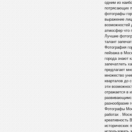
одним из наиб
потрясающих п
фотографы горо
выражение лиц
возможностей 
атмосфер что 
Лучшие фотогр
талант запечат
Фотография го
пейзажа в Мос
города знают 
запечатлеть ха
предлагает мн
множество уни
кварталов до 
эти возможнос
отражается в 
развивающимся
разнообразие 
Фотографы Мос
работах . Мос
креативность 
исторических 
использовать 