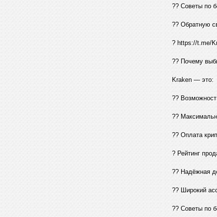
?? Советы по 
?? Обратную с
? https://t.me/K
?? Почему выб
Kraken — это:
?? Возможност
?? Максимальн
?? Оплата крип
? Рейтинг прод
?? Надёжная д
?? Широкий ас
?? Советы по б