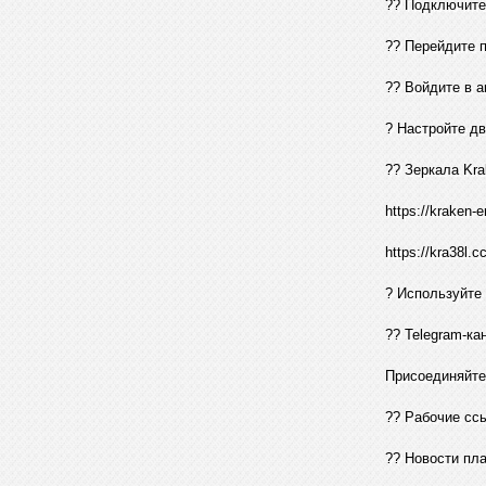
?? Подключите
?? Перейдите п
?? Войдите в а
? Настройте д
?? Зеркала Kra
https://kraken-e
https://kra38l.cc
? Используйте
?? Telegram-ка
Присоединяйте
?? Рабочие сс
?? Новости пл