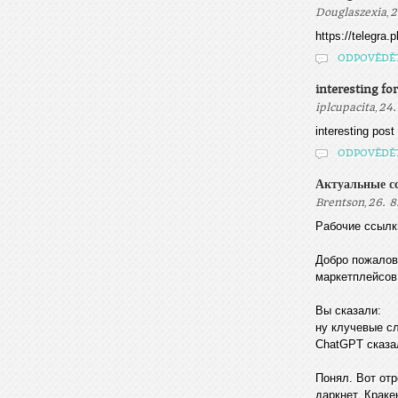
,
Douglaszexia
2
https://telegra
ODPOVĚDĚ
interesting fo
,
iplcupacita
24.
interesting post
ODPOVĚDĚ
Актуальные сс
,
Brentson
26. 8
Рабочие ссылк
Добро пожалов
маркетплейсов
Вы сказали:
ну клучевые сл
ChatGPT сказа
Понял. Вот от
даркнет, Краке