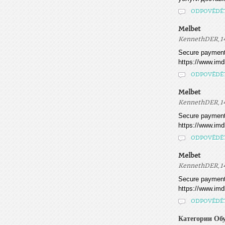
ODPOVĚDĚ
Melbet
,
KennethDER
1
Secure payment 
https://www.imd
ODPOVĚDĚ
Melbet
,
KennethDER
1
Secure payment 
https://www.imd
ODPOVĚDĚ
Melbet
,
KennethDER
1
Secure payment 
https://www.imd
ODPOVĚDĚ
Категории Об