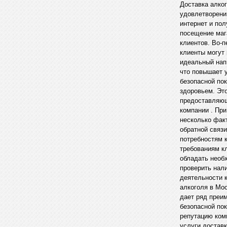
Доставка алко
удовлетворени
интернет и пол
посещение маг
клиентов. Во-п
клиенты могут 
идеальный нап
что повышает 
безопасной пок
здоровьем. Эт
предоставляющ
компании . Пр
несколько фак
обратной связ
потребностям к
требованиям к
обладать необ
проверить нали
деятельности к
алкоголя в Мос
дает ряд преи
безопасной по
репутацию ком
услуги доставк