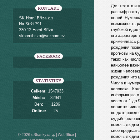
Для тех кто и
KONTAKT
расшифровка д
целей. Нумеро
SK Horní Bříza z.s.
возможность ра
Na Strži 791
глубокой идее
330 12 Horní Bříza
его характере 
skhornibriza@seznam.cz
применялась р
рождения позв
прогнозы на б
FACEBOOK
таких как числ
наиболее важн
жизни человек
рождения что 
STATISTIKY
Числа в нумер
человека . Каж
Celkem:
1547933
информацию о 
Měsíc:
32941
чисел от 1 до 
Den:
1286
является числ
Online:
25
по дате рожден
судьбе челове
помочь людям 
свое предназн
© 2026 eStránky.cz
|
WebSlice
|
помочь людям 