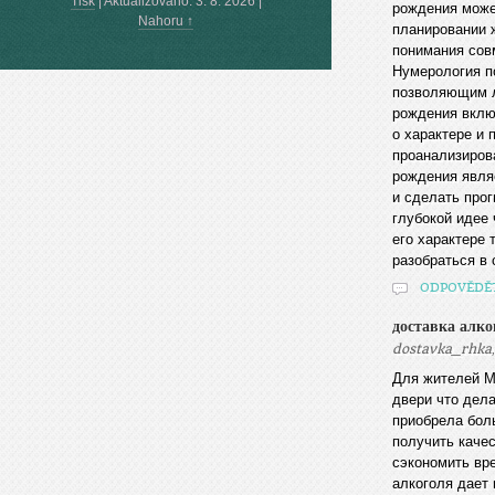
Tisk
|
Aktualizováno: 3. 8. 2026
|
рождения може
Nahoru ↑
планировании 
понимания сов
Нумерология п
позволяющим л
рождения вклю
о характере и
проанализиров
рождения явля
и сделать прог
глубокой идее
его характере
разобраться в 
ODPOVĚDĚ
доставка алко
dostavka_rhka
Для жителей М
двери что дел
приобрела бол
получить каче
сэкономить вре
алкоголя дает