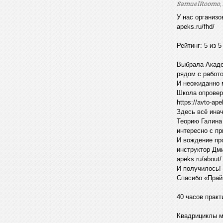
,
SamuelRoomo
У нас организо
apeks.ru/fhd/
Рейтинг: 5 из 5
Выбрала Акаде
рядом с работо
И неожиданно м
Школа опровер
https://avto-ape
Здесь всё иначе
Теорию Галина 
интересно с при
И вождение про
инструктор Дми
apeks.ru/about/
И получилось! С
Спасибо «Прайм»
40 часов практи
Квадрициклы мас