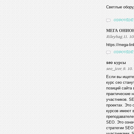
Светлые оборуд
ODPOVĚDĚ
МЕГА ОНИОН
,
Rileyhag
11. 1
https://mega-lin
ODPOVĚDĚ
seo курсы
,
seo_jcor
9. 10
Если вы ищете
курс сео стан
позиций сайта 
практические 
участников. S
проектах. Это
курсов имеют 
преподавателе
SEO. Это озна
стратегии SEO
участниками. 