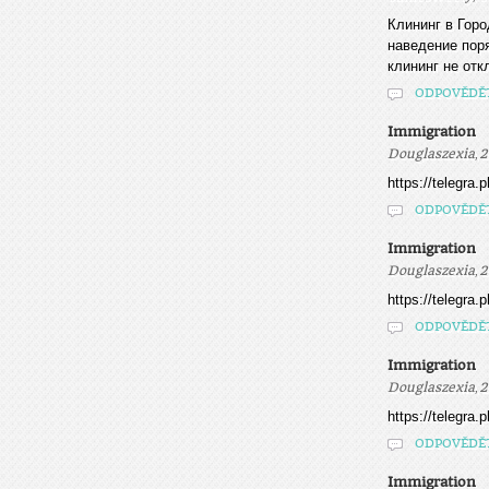
Клининг в Гор
наведение пор
клининг не откл
ODPOVĚDĚ
Immigration
,
Douglaszexia
2
https://telegra
ODPOVĚDĚ
Immigration
,
Douglaszexia
2
https://telegra
ODPOVĚDĚ
Immigration
,
Douglaszexia
2
https://telegra
ODPOVĚDĚ
Immigration