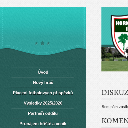
Úvod
Nový hráč
DISKU
Placení fotbalových příspěvků
Výsledky 2025/2026
Sem nám zasíle
Partneři oddílu
KOMEN
Pronájem hřiště a ceník