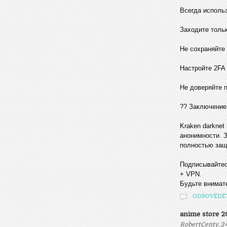
Всегда исполь
Заходите толь
Не сохраняйте
Настройте 2FA
Не доверяйте 
?? Заключение
Kraken darknet
анонимности. З
полностью за
Подписывайтесь
+ VPN.
Будьте внимат
ODPOVĚDĚ
anime store 2
,
RobertCenty
24