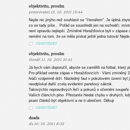
objektivitu, prosím
,
pozorovatel
12. 10. 2011 15:44
Nejde nic jinýho než souhlasit se "čtenářem". Je úplná zbyt
co se tady píše... Pořád se soustředit jen na rozhodčí, míst
není opravdu nejlepší. Zmíněné Horažďovice byli v zápase o t
nemění na tom, že se měla pískat ještě jedna tutová! Nejde 
ODPOVĚDĚT
objektivitu, prosím
,
čtenář
11. 10. 2011 21:41
Já bych vám doporučil, abyste se zaměřili na fotbal, který p
Pro příklad vemte zápas v Horažďovicích - Vámi zmíněný 20
hráči vzájemně drží. Následný faul v pokutovém území byl 
neodpískal další zcela evidentní panelový zákrok.
Takovýchto nepravdivých řečí a pokusů o očerněni soupeře
Vašich článcích plno. Přestanťe hledat chybu v druhých, kdy
psaní článků být objektivní a ne ti ubrečení. Děkuji
ODPOVĚDĚT
dsads
,
ds
10. 10. 2011 8:32