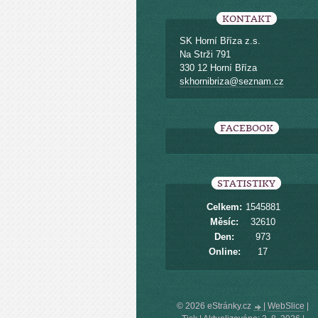
KONTAKT
SK Horní Bříza z.s.
Na Strži 791
330 12 Horní Bříza
skhornibriza@seznam.cz
FACEBOOK
STATISTIKY
Celkem:
1545881
Měsíc:
32610
Den:
973
Online:
17
© 2026 eStránky.cz
|
WebSlice
|