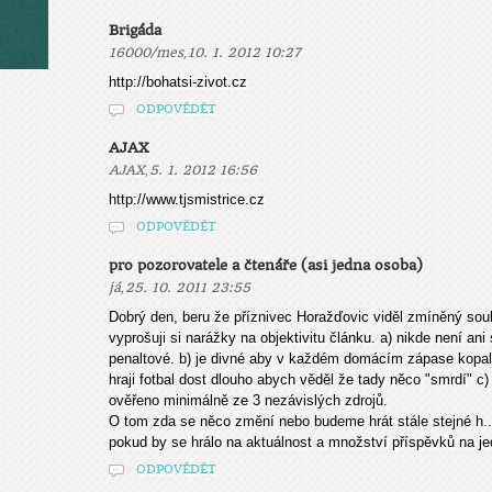
Brigáda
,
16000/mes
10. 1. 2012 10:27
http://bohatsi-zivot.cz
ODPOVĚDĚT
AJAX
,
AJAX
5. 1. 2012 16:56
http://www.tjsmistrice.cz
ODPOVĚDĚT
pro pozorovatele a čtenáře (asi jedna osoba)
,
já
25. 10. 2011 23:55
Dobrý den, beru že příznivec Horažďovic viděl zmíněný soub
vyprošuji si narážky na objektivitu článku. a) nikde není an
penaltové. b) je divné aby v každém domácím zápase kopali
hraji fotbal dost dlouho abych věděl že tady něco "smrdí" c
ověřeno minimálně ze 3 nezávislých zdrojů.
O tom zda se něco změní nebo budeme hrát stále stejné h... n
pokud by se hrálo na aktuálnost a množství příspěvků na je
ODPOVĚDĚT