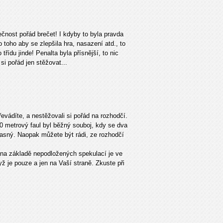
ečnost pořád brečet! I kdyby to byla pravda
o toho aby se zlepšila hra, nasazení atd., to
řídu jinde! Penalta byla přísnější, to nic
si pořád jen stěžovat...
řevádíte, a nestěžovali si pořád na rozhodčí.
 metrový faul byl běžný souboj, kdy se dva
jasný. Naopak můžete být rádi, ze rozhodčí
 na základě nepodložených spekulací je ve
ž je pouze a jen na Vaší straně. Zkuste při