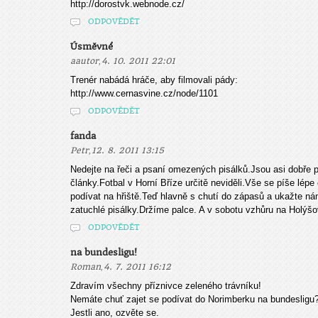
http://dorostvk.webnode.cz/
ODPOVĚDĚT
Úsměvné
,
aautor
4. 10. 2011 22:01
Trenér nabádá hráče, aby filmovali pády:
http://www.cernasvine.cz/node/1101
ODPOVĚDĚT
fanda
,
Petr
12. 8. 2011 13:15
Nedejte na řeči a psaní omezených pisálků.Jsou asi dobře 
články.Fotbal v Horní Bříze určitě neviděli.Vše se píše lépe 
podívat na hřiště.Teď hlavně s chutí do zápasů a ukažte ná
zatuchlé pisálky.Držíme palce. A v sobotu vzhůru na Holýšo
ODPOVĚDĚT
na bundesligu!
,
Roman
4. 7. 2011 16:12
Zdravím všechny příznivce zeleného trávníku!
Nemáte chuť zajet se podívat do Norimberku na bundesligu
Jestli ano, ozvěte se.