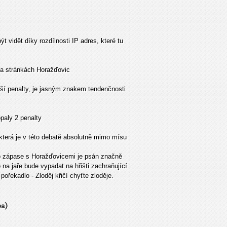
 vidět díky rozdílnosti IP adres, které tu
na stránkách Horažďovic
lší penalty, je jasným znakem tendenčnosti
paly 2 penalty
která je v této debatě absolutně mimo mísu
 o zápase s Horažďovicemi je psán značně
na jaře bude vypadat na hřišti zachraňující
pořekadlo - Zloděj křičí chyťte zloděje.
ba)