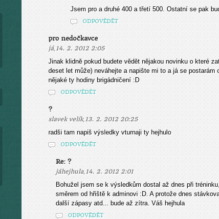
Jsem pro a druhé 400 a třetí 500. Ostatní se pak b
ODPOVĚDĚT
pro nedočkavce
,
já
14. 2. 2012 2:05
Jinak klidně pokud budete vědět nějakou novinku o které zat
deset let může) neváhejte a napište mi to a já se postarám
nějaké ty hodiny brigádničení :D
ODPOVĚDĚT
?
,
slavek velík
13. 2. 2012 20:25
radši tam napiš výsledky vturnaji ty hejhulo
ODPOVĚDĚT
Re: ?
,
jáhejhula
14. 2. 2012 2:01
Bohužel jsem se k výsledkům dostal až dnes při tréninku,
směrem od hřiště k adminovi :D. A protože dnes stávkoval
další zápasy atd... bude až zítra. Váš hejhula
ODPOVĚDĚT