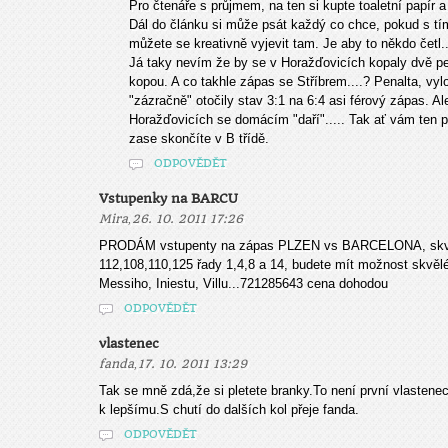
Pro čtenáře s průjmem, na ten si kupte toaletní papír a
Dál do článku si může psát každý co chce, pokud s tí
můžete se kreativně vyjevit tam. Je aby to někdo četl..
Já taky nevím že by se v Horažďovicích kopaly dvě p
kopou. A co takhle zápas se Stříbrem....? Penalta, vy
"zázračně" otočily stav 3:1 na 6:4 asi férový zápas. Ale
Horažďovicích se domácím "daří"..... Tak ať vám ten p
zase skončíte v B třídě.
ODPOVĚDĚT
Vstupenky na BARCU
,
Mira
26. 10. 2011 17:26
PRODÁM vstupenty na zápas PLZEN vs BARCELONA, skvěl
112,108,110,125 řady 1,4,8 a 14, budete mít možnost skvě
Messiho, Iniestu, Villu...721285643 cena dohodou
ODPOVĚDĚT
vlastenec
,
fanda
17. 10. 2011 13:29
Tak se mně zdá,že si pletete branky.To není první vlastenec
k lepšímu.S chutí do dalších kol přeje fanda.
ODPOVĚDĚT