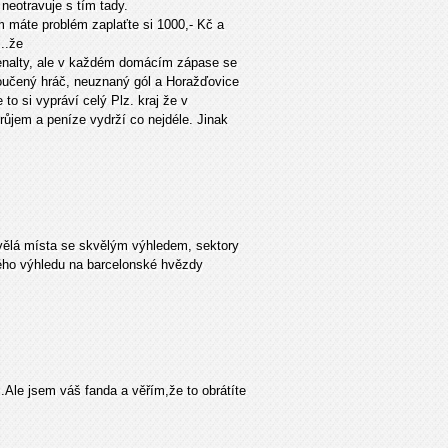
 neotravuje s tím tady.
m máte problém zaplaťte si 1000,- Kč a
..že
enalty, ale v každém domácím zápase se
loučený hráč, neuznaný gól a Horažďovice
 to si vypráví celý Plz. kraj že v
růjem a peníze vydrží co nejdéle. Jinak
á místa se skvělým výhledem, sektory
lého výhledu na barcelonské hvězdy
.Ale jsem váš fanda a věřím,že to obrátíte