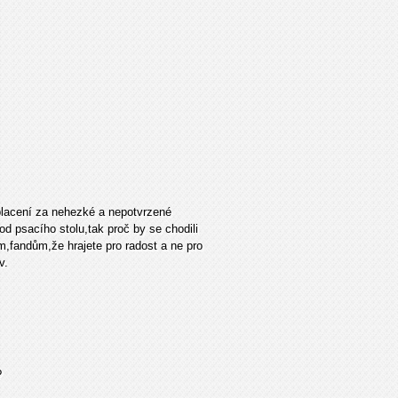
placení za nehezké a nepotvrzené
od psacího stolu,tak proč by se chodili
m,fandům,že hrajete pro radost a ne pro
v.
?