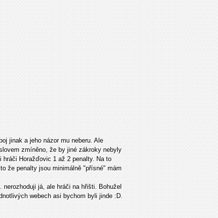
oj jinak a jeho názor mu neberu. Ale
i slovem zmíněno, že by jiné zákroky nebyly
 hráči Horažďovic 1 až 2 penalty. Na to
) to že penalty jsou minimálně "přísné" mám
erozhoduji já, ale hráči na hřišti. Bohužel
dnotlivých webech asi bychom byli jinde :D.