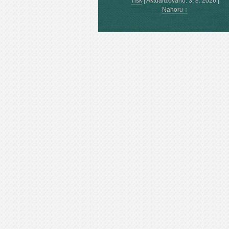
Tisk
|
Aktualizováno: 3. 8. 2026
|
Nahoru ↑