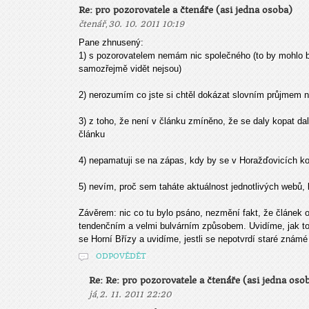
Re: pro pozorovatele a čtenáře (asi jedna osoba)
,
čtenář
30. 10. 2011 10:19
Pane zhnusený:
1) s pozorovatelem nemám nic společného (to by mohlo být
samozřejmě vidět nejsou)
2) nerozumím co jste si chtěl dokázat slovním průjmem 
3) z toho, že není v článku zmíněno, že se daly kopat da
článku
4) nepamatuji se na zápas, kdy by se v Horažďovicích ko
5) nevím, proč sem taháte aktuálnost jednotlivých webů, 
Závěrem: nic co tu bylo psáno, nezmění fakt, že článek
tendenčním a velmi bulvárním způsobem. Uvidíme, jak to 
se Horní Břízy a uvidíme, jestli se nepotvrdí staré známé 
ODPOVĚDĚT
Re: Re: pro pozorovatele a čtenáře (asi jedna oso
,
já
2. 11. 2011 22:20