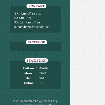
KONTAKT
SK Horní Bříza z.s.
Na Strži 791
330 12 Horní Bříza
skhornibriza@seznam.cz
FACEBOOK
STATISTIKY
Celkem:
1545769
Měsíc:
32623
Den:
964
Online:
12
© 2026 eStránky.cz
|
WebSlice
|