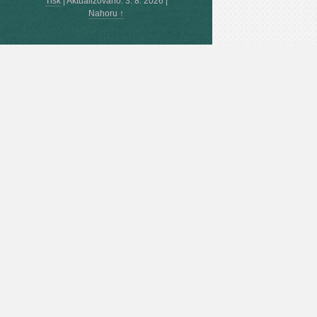
Tisk
|
Aktualizováno: 3. 8. 2026
|
Nahoru ↑