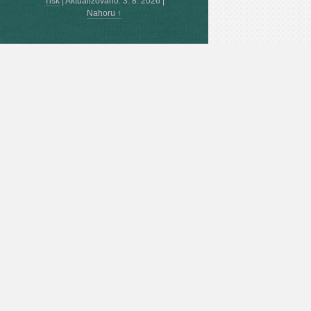
Tisk
|
Aktualizováno: 3. 8. 2026
|
Nahoru ↑