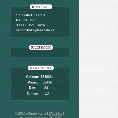
KONTAKT
SK Horní Bříza z.s.
Na Strži 791
330 12 Horní Bříza
skhornibriza@seznam.cz
FACEBOOK
STATISTIKY
Celkem:
1549664
Měsíc:
32439
Den:
841
Online:
13
© 2026 eStránky.cz
|
WebSlice
|