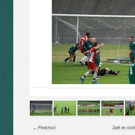
← Předchozí
Zpět do slož