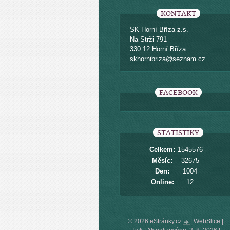
KONTAKT
SK Horní Bříza z.s.
Na Strži 791
330 12 Horní Bříza
skhornibriza@seznam.cz
FACEBOOK
STATISTIKY
Celkem:
1545576
Měsíc:
32675
Den:
1004
Online:
12
© 2026 eStránky.cz
|
WebSlice
|