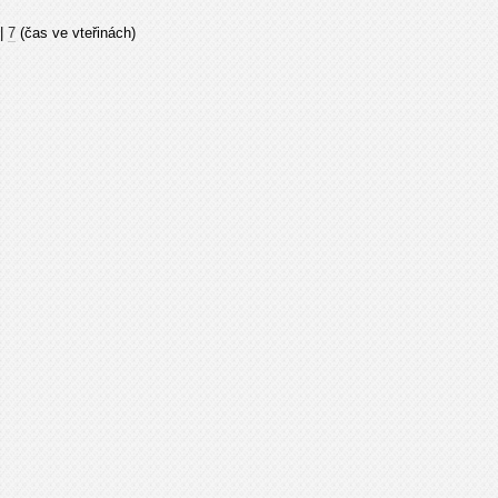
|
7
(čas ve vteřinách)