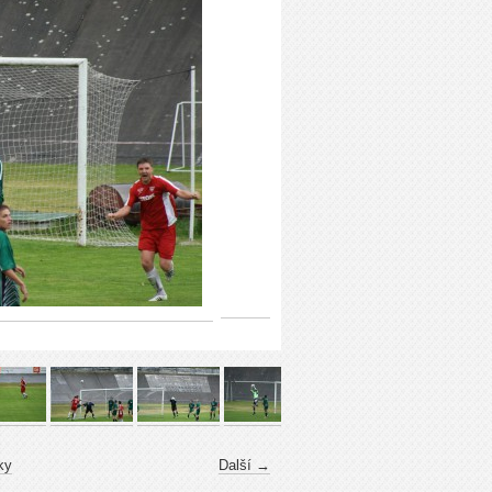
ky
Další →