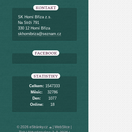
KONTAKT
SK Horní Bříza z.s.
Na Strži 791
330 12 Horní Bříza
skhornibriza@seznam.cz
FACEBOOK
STATISTIKY
Celkem:
1547333
Měsíc:
32786
Den:
1077
Online:
18
© 2026 eStránky.cz
|
WebSlice
|