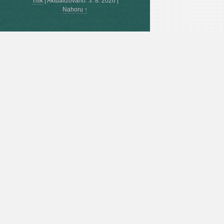
Tisk
|
Aktualizováno: 3. 8. 2026
|
Nahoru ↑