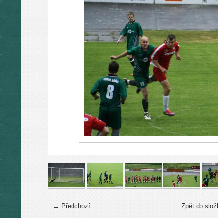
← Předchozí
Zpět do slož