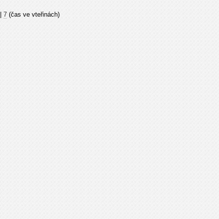
|
7
(čas ve vteřinách)