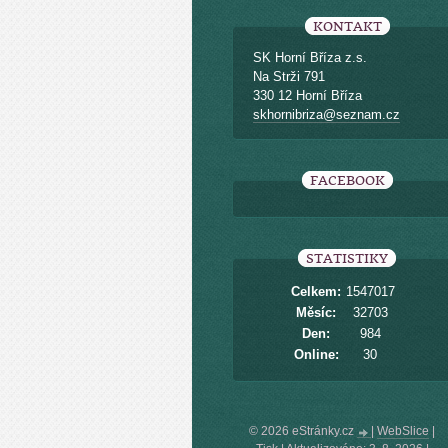
KONTAKT
SK Horní Bříza z.s.
Na Strži 791
330 12 Horní Bříza
skhornibriza@seznam.cz
FACEBOOK
STATISTIKY
Celkem:
1547017
Měsíc:
32703
Den:
984
Online:
30
© 2026 eStránky.cz
|
WebSlice
|