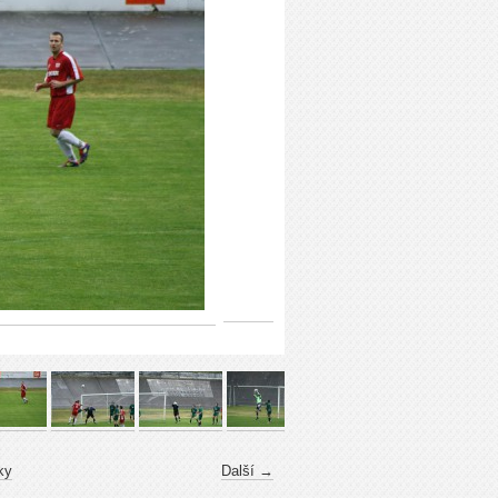
ky
Další →