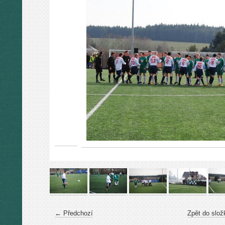
← Předchozí
Zpět do slož