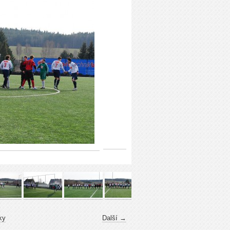
ky
Další →