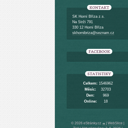
KONTAKT
SK Horní Bříza z.s.
Na Strži 791
330 12 Horní Bříza
skhornibriza@seznam.cz
FACEBOOK
STATISTIKY
Celkem:
1546962
Měsíc:
32703
Den:
969
Online:
18
© 2026 eStránky.cz
|
WebSlice
|