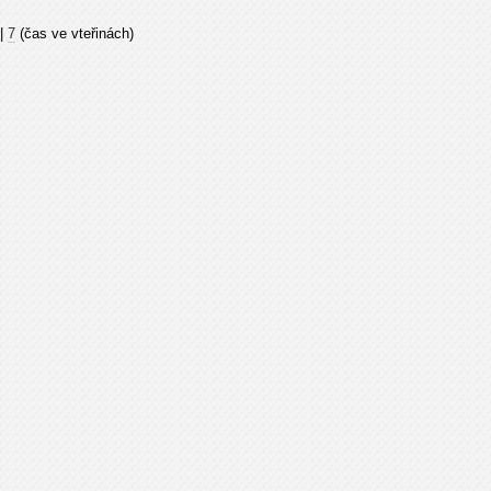
|
7
(čas ve vteřinách)