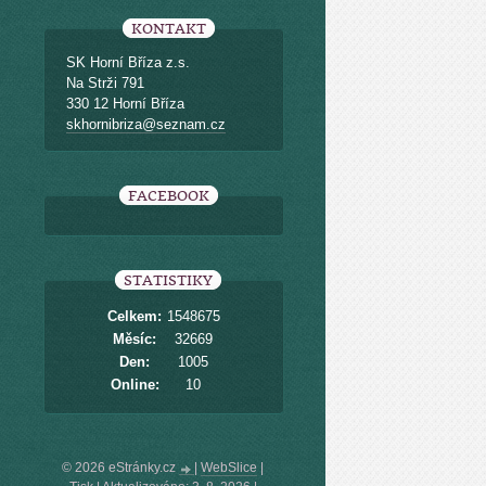
KONTAKT
SK Horní Bříza z.s.
Na Strži 791
330 12 Horní Bříza
skhornibriza@seznam.cz
FACEBOOK
STATISTIKY
Celkem:
1548675
Měsíc:
32669
Den:
1005
Online:
10
© 2026 eStránky.cz
|
WebSlice
|