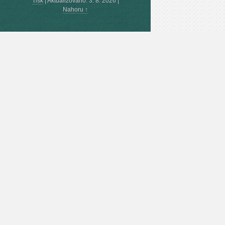
Tisk
|
Aktualizováno: 3. 8. 2026
|
Nahoru ↑