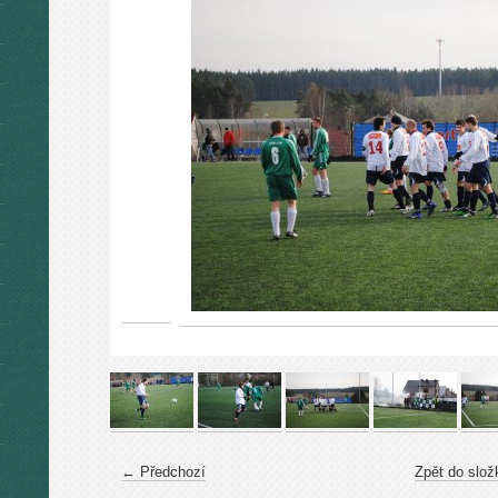
← Předchozí
Zpět do slož