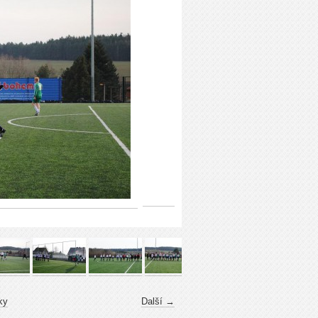
ky
Další →