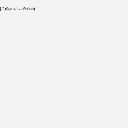
|
7
(čas ve vteřinách)