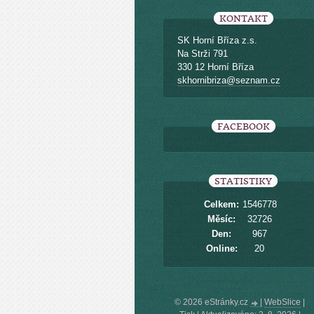
KONTAKT
SK Horní Bříza z.s.
Na Strži 791
330 12 Horní Bříza
skhornibriza@seznam.cz
FACEBOOK
STATISTIKY
Celkem:
1546778
Měsíc:
32726
Den:
967
Online:
20
© 2026 eStránky.cz
|
WebSlice
|