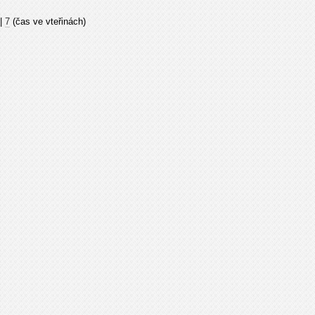
|
7
(čas ve vteřinách)