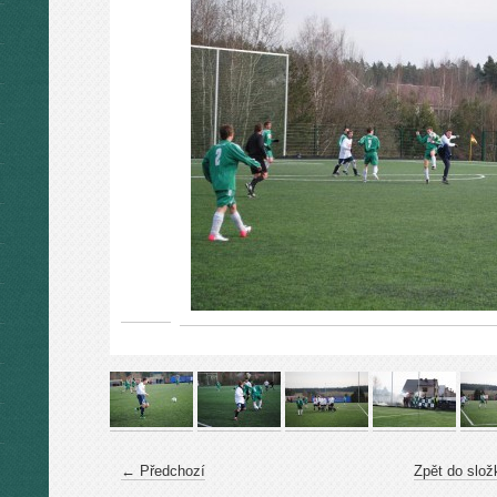
← Předchozí
Zpět do slož