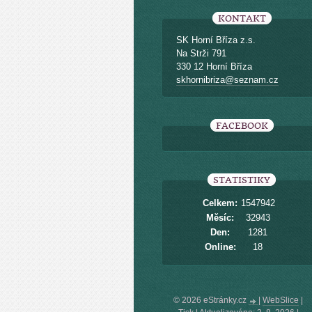
KONTAKT
SK Horní Bříza z.s.
Na Strži 791
330 12 Horní Bříza
skhornibriza@seznam.cz
FACEBOOK
STATISTIKY
Celkem:
1547942
Měsíc:
32943
Den:
1281
Online:
18
© 2026 eStránky.cz
|
WebSlice
|