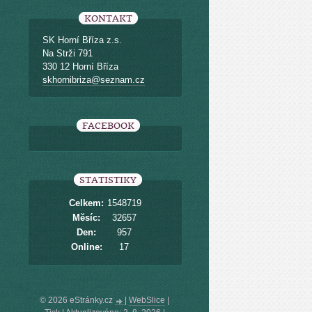
KONTAKT
SK Horní Bříza z.s.
Na Strži 791
330 12 Horní Bříza
skhornibriza@seznam.cz
FACEBOOK
STATISTIKY
Celkem:
1548719
Měsíc:
32657
Den:
957
Online:
17
© 2026 eStránky.cz
|
WebSlice
|