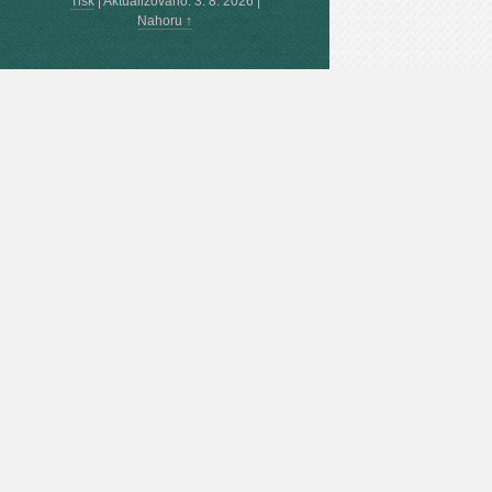
Tisk
|
Aktualizováno: 3. 8. 2026
|
Nahoru ↑